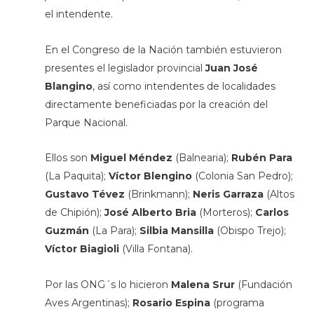
el intendente.
En el Congreso de la Nación también estuvieron
presentes el legislador provincial
Juan José
Blangino
, así como intendentes de localidades
directamente beneficiadas por la creación del
Parque Nacional.
Ellos son
Miguel Méndez
(Balnearia);
Rubén Para
(La Paquita);
Víctor Blengino
(Colonia San Pedro);
Gustavo Tévez
(Brinkmann);
Neris Garraza
(Altos
de Chipión);
José Alberto Bria
(Morteros);
Carlos
Guzmán
(La Para);
Silbia Mansilla
(Obispo Trejo);
Víctor Biagioli
(Villa Fontana).
Por las ONG´s lo hicieron
Malena Srur
(Fundación
Aves Argentinas);
Rosario Espina
(programa