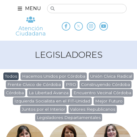
MENU
Atención
Ciudadana
LEGISLADORES
Todos
Hacemos Unidos por Córdoba
Unión Cívica Radical
Frente Cívico de Córdoba
PRO
Construyendo Córdoba
Córdoba
La Libertad Avanza
Encuentro Vecinal Córdoba
Izquierda Socialista en el FIT-Unidad
Mejor Futuro
Juntos por el Interior
Valores Republicanos
Legisladores Departamentales