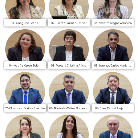
01- Quaglino Ileana
02- Suárez Carmen Esther
03- Navarro Alegre Verónica
04- Acuña Karen Belén
05- Pereyra Cristina Alicia
06- Lorenzo Carlos Mariano
07- Chamorro Matías Ezequiel
08- Nostrala Walter Norberto
09- Juez Daniel Alejandro