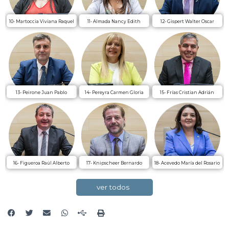
10- Martoccia Viviana Raquel
11- Almada Nancy Edith
12- Gispert Walter Oscar
13- Peirone Juan Pablo
14- Pereyra Carmen Gloria
15- Frías Cristian Adrián
16- Figueroa Raúl Alberto
17- Knipscheer Bernardo
18- Acevedo María del Rosario
ver todos