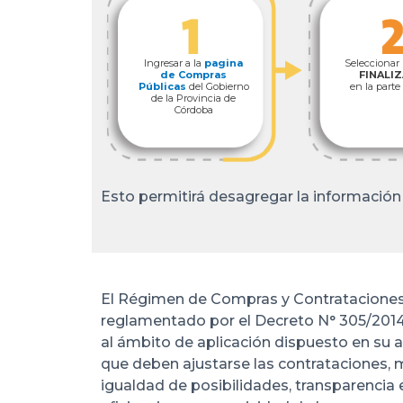
Ingresar a la
pagina
Seleccionar 
de Compras
FINALI
Públicas
del Gobierno
en la parte
de la Provincia de
Córdoba
Esto permitirá desagregar la información
El Régimen de Compras y Contrataciones d
reglamentado por el Decreto N° 305/2014 
al ámbito de aplicación dispuesto en su ar
que deben ajustarse las contrataciones, m
igualdad de posibilidades, transparencia 