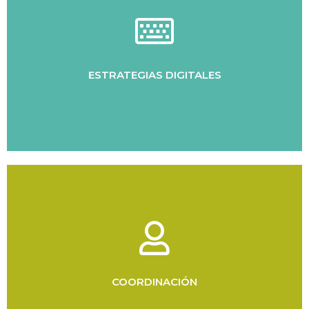
adaptarse a las nuevas tendencias globales.
Uso de herramientas y plataformas digitales para
ESTRATEGIAS DIGITALES
y en entornos digitales.
internacional, especialista en programación cultural
Susana Guzmán, gestora cultural con trayectoria
COORDINACIÓN