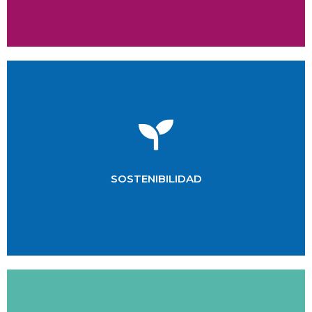
proyectos culturales a largo plazo.
Estrategias para fortalecer la continuidad de
SOSTENIBILIDAD