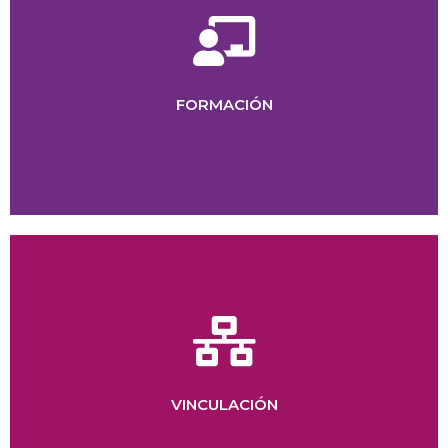
profesional.
para el desarrollo, la gestión y la proyección
Cursos y talleres enfocados en herramientas clave
FORMACIÓN
vínculos y proyectos colaborativos.
Espacios de encuentro para impulsar nuevos
VINCULACIÓN