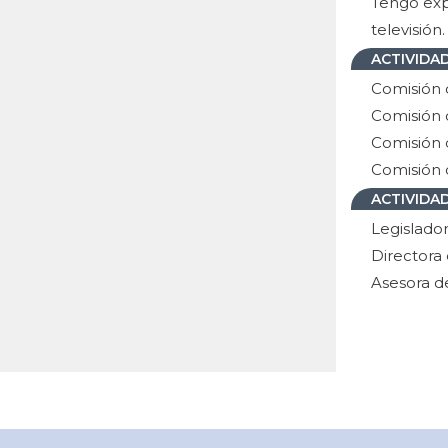
Tengo expe
televisión.
ACTIVIDAD
Comisión 
Comisión
Comisión d
Comisión 
ACTIVIDA
Legislador
Directora
Asesora d
Asesora d
Docente d
Asesora a
Provincial
Asesora a
ACTIVID