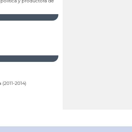
 política y productora de
 (2011-2014)
)
la UCR en la Convención
001)
 (1995-1999)