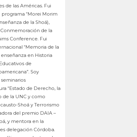
s de las Américas. Fui
el programa “Morei Morim
señanza de la Shoá),
e Conmemoración de la
laims Conference. Fui
ternacional “Memoria de la
e enseñanza en Historia
Educativos de
oamericana”. Soy
 seminarios
ura “Estado de Derecho, la
ho de la UNC y como
ocausto-Shoá y Terrorismo
anadora del premio DAIA –
hoá, y mentora en la
les delegación Córdoba.