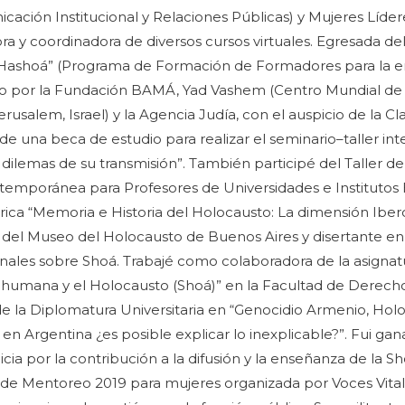
ación Institucional y Relaciones Públicas) y Mujeres Lídere
a y coordinadora de diversos cursos virtuales. Egresada d
Hashoá” (Programa de Formación de Formadores para la en
o por la Fundación BAMÁ, Yad Vashem (Centro Mundial d
rusalem, Israel) y la Agencia Judía, con el auspicio de la C
e una beca de estudio para realizar el seminario–taller in
 dilemas de su transmisión”. También participé del Taller d
temporánea para Profesores de Universidades e Institutos 
ica “Memoria e Historia del Holocausto: La dimensión Iber
 del Museo del Holocausto de Buenos Aires y disertante en
onales sobre Shoá. Trabajé como colaboradora de la asignat
 humana y el Holocausto (Shoá)” en la Facultad de Derec
e la Diplomatura Universitaria en “Genocidio Armenio, Hol
en Argentina ¿es posible explicar lo inexplicable?”. Fui g
cia por la contribución a la difusión y la enseñanza de la S
de Mentoreo 2019 para mujeres organizada por Voces Vita