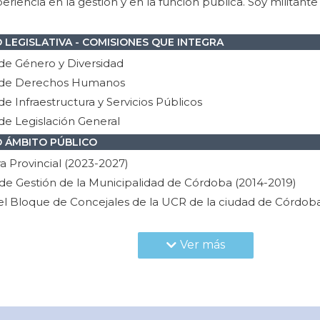
riencia en la gestión y en la función pública. Soy militante
 LEGISLATIVA - COMISIONES QUE INTEGRA
de Género y Diversidad
 de Derechos Humanos
e Infraestructura y Servicios Públicos
de Legislación General
D ÁMBITO PÚBLICO
a Provincial (2023-2027)
 de Gestión de la Municipalidad de Córdoba (2014-2019)
el Bloque de Concejales de la UCR de la ciudad de Córdoba
el Bloque de Legisladores provinciales de la UCR (2007-2011
e escuelas de nivel medio de gestión pública
Ver más
d honorem del Bloque de Convencionales Provinciales de 
 que reformó la Constitución de la provincia de Córdoba (2
d honorem del Bloque de Diputados Provinciales de la UCR
AD ÁMBITO PRIVADO