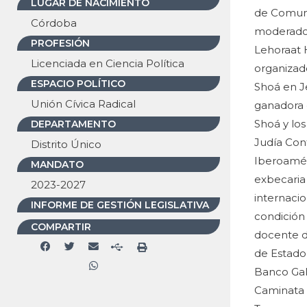
LUGAR DE NACIMIENTO
de Comunic
Córdoba
moderador
PROFESIÓN
Lehoraat 
Licenciada en Ciencia Política
organizad
ESPACIO POLÍTICO
Shoá en Je
Unión Cívica Radical
ganadora d
Shoá y los
DEPARTAMENTO
Judía Con
Distrito Único
Iberoamér
MANDATO
exbecaria
2023-2027
internaci
INFORME DE GESTIÓN LEGISLATIVA
condición
COMPARTIR
docente d
de Estado 
Banco Gali
Caminata 