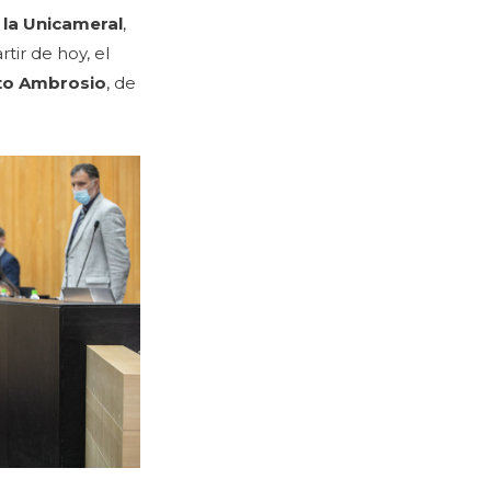
 la Unicameral
,
ir de hoy, el
to Ambrosio
, de