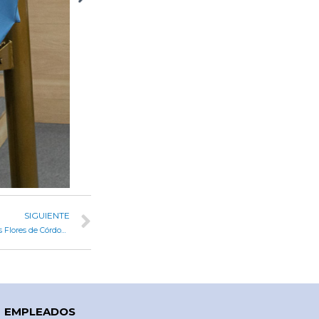
SIGUIENTE
Comisiones analizaron la expropiación de terrenos en Bº Las Flores de Córdoba Capital
EMPLEADOS