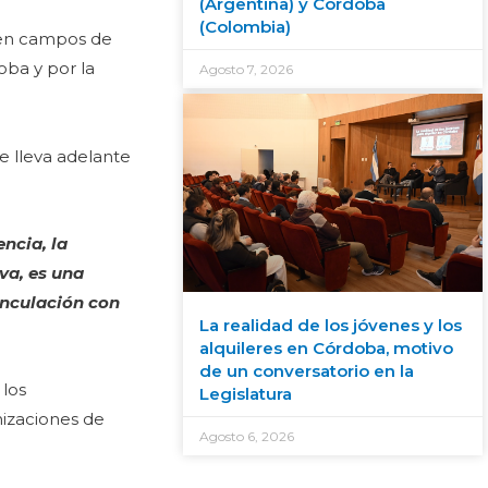
(Argentina) y Córdoba
(Colombia)
 en campos de
oba y por la
Agosto 7, 2026
e lleva adelante
encia, la
iva, es una
inculación con
La realidad de los jóvenes y los
alquileres en Córdoba, motivo
de un conversatorio en la
 los
Legislatura
nizaciones de
Agosto 6, 2026