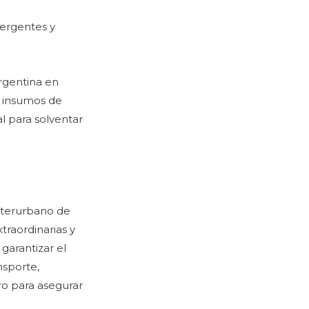
ergentes y
argentina en
e insumos de
l para solventar
Interurbano de
traordinarias y
garantizar el
nsporte,
ro para asegurar