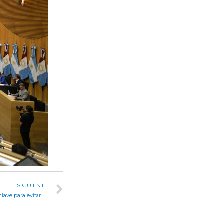
SIGUIENTE
La Legislatura de Córdoba aprobó por unanimidad una ley clave para evitar la propagación del fuego