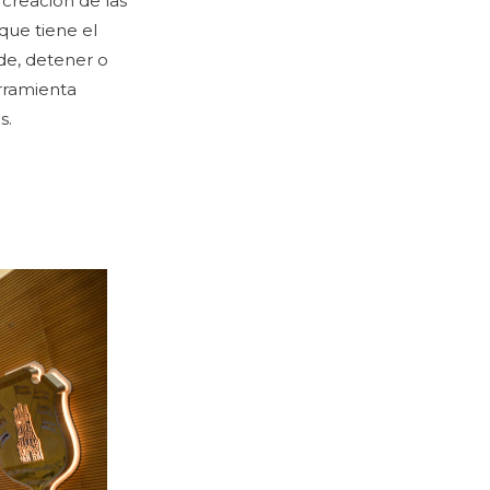
a creación de las
que tiene el
nde, detener o
erramienta
s.