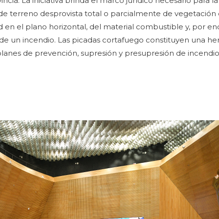
incia. La iniciativa brinda el marco jurídico necesario para l
 de terreno desprovista total o parcialmente de vegetación 
d en el plano horizontal, del material combustible y, por e
 de un incendio. Las picadas cortafuego constituyen una h
anes de prevención, supresión y presupresión de incendio