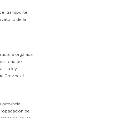
del transporte
vatorio de la
tructura orgánica
inisterio de
l. La ley
a Provincial.
 provincia
 propagación de