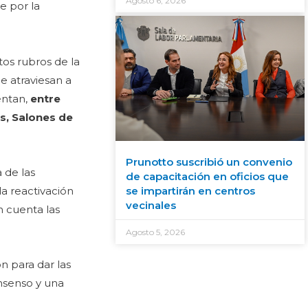
Agosto 6, 2026
e por la
ntos rubros de la
e atraviesan a
entan,
entre
es, Salones de
Prunotto suscribió un convenio
 de las
de capacitación en oficios que
a reactivación
se impartirán en centros
vecinales
n cuenta las
Agosto 5, 2026
 para dar las
nsenso y una