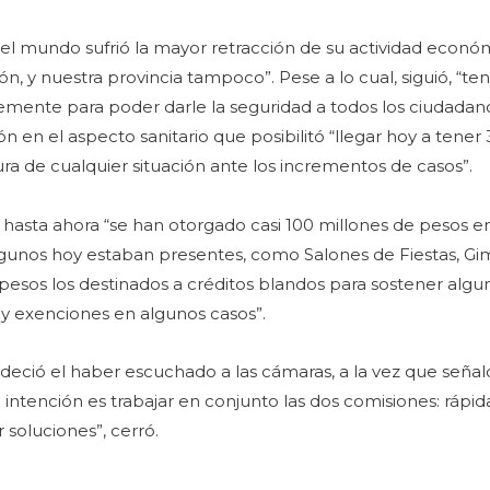
el mundo sufrió la mayor retracción de su actividad económ
ión, y nuestra provincia tampoco”. Pese a lo cual, siguió, “
emente para poder darle la seguridad a todos los ciudadan
ón en el aspecto sanitario que posibilitó “llegar hoy a tene
tura de cualquier situación ante los incrementos de casos”.
hasta ahora “se han otorgado casi 100 millones de pesos en
algunos hoy estaban presentes, como Salones de Fiestas, Gim
esos los destinados a créditos blandos para sostener algun
 y exenciones en algunos casos”.
radeció el haber escuchado a las cámaras, a la vez que seña
La intención es trabajar en conjunto las dos comisiones: rá
 soluciones”, cerró.