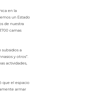
ica en la
tenemos un Estado
os de nuestra
r 3700 camas
 subsidios a
nasios y otros”.
as actividades,
ló que el espacio
pidamente armar