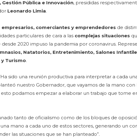
 Gestión Pública e Innovación
, presididas respectivament
ador
Leonardo Limia
.
n
empresarios, comerciantes y emprendedores
de disti
idades particulares de cara a las
complejas situaciones
qu
 que desde 2020 impuso la pandemia por coronavirus. Repres
mnasios, Natatorios, Entretenimiento, Salones Infantil
s y Turismo
.
 “Ha sido una reunión productiva para interpretar a cada una
planteó nuestro Gobernador, que vayamos de la mano con l
 de esto podamos empezar a elaborar un trabajo que tome e
ado tanto de oficialismo como de los bloques de oposición
les una mano a cada uno de estos sectores, generando un co
der las situaciones que se han planteado”.