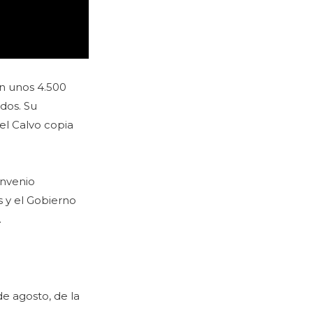
en unos 4.500
ados. Su
el Calvo copia
onvenio
s y el Gobierno
.
de agosto, de la