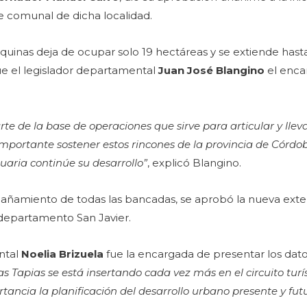
e comunal de dicha localidad.
quinas deja de ocupar solo 19 hectáreas y se extiende hasta
ue el legislador departamental
Juan José Blangino
el enca
te de la base de operaciones que sirve para articular y llev
 importante sostener estos rincones de la provincia de Córdob
aria continúe su desarrollo”
, explicó Blangino.
ñamiento de todas las bancadas, se aprobó la nueva exte
 departamento San Javier.
ental
Noelia Brizuela
fue la encargada de presentar los dato
as Tapias se está insertando cada vez más en el circuito turís
portancia la planificación del desarrollo urbano presente y fu