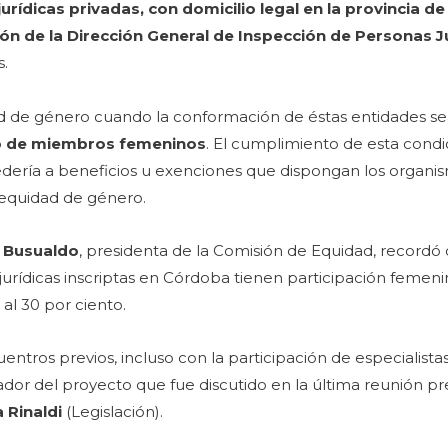
urídicas privadas, con domicilio legal en la provincia d
ión de la Dirección General de Inspección de Personas Ju
s.
ad de género cuando la conformación de éstas entidades s
to de miembros femeninos
. El cumplimiento de esta condi
ccedería a beneficios u exenciones que dispongan los organi
equidad de género.
a Busualdo
, presidenta de la Comisión de Equidad, recordó
urídicas inscriptas en Córdoba tienen participación femeni
 al 30 por ciento.
entros previos, incluso con la participación de especialist
or del proyecto que fue discutido en la última reunión pre
a Rinaldi
(Legislación).