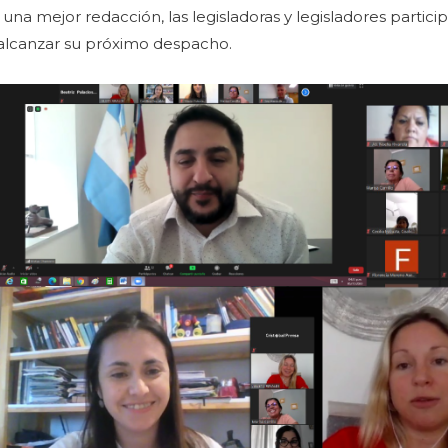
una mejor redacción, las legisladoras y legisladores partic
 alcanzar su próximo despacho.