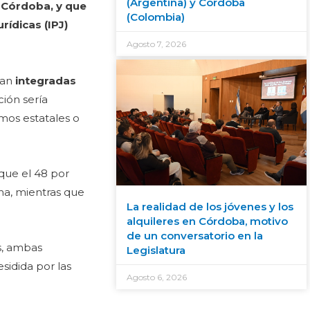
(Argentina) y Córdoba
e Córdoba, y que
(Colombia)
rídicas (IPJ)
Agosto 7, 2026
ean
integradas
ción sería
smos estatales o
 que el 48 por
na, mientras que
La realidad de los jóvenes y los
alquileres en Córdoba, motivo
de un conversatorio en la
as, ambas
Legislatura
sidida por las
Agosto 6, 2026