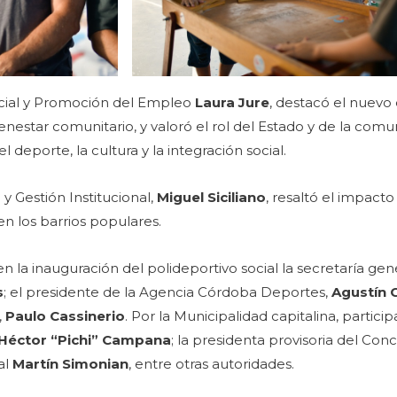
Social y Promoción del Empleo
Laura Jure
, destacó el nuev
enestar comunitario, y valoró el rol del Estado y de la comu
eporte, la cultura y la integración social.
 y Gestión Institucional,
Miguel Siciliano
, resaltó el impact
en los barrios populares.
en la inauguración del polideportivo social la secretaría gen
s
; el presidente de la Agencia Córdoba Deportes,
Agustín C
,
Paulo Cassinerio
. Por la Municipalidad capitalina, particip
Héctor “Pichi” Campana
; la presidenta provisoria del Con
jal
Martín Simonian
, entre otras autoridades.