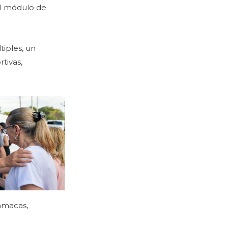
el módulo de
tiples, un
tivas,
hamacas,