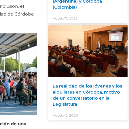
(Argentina) y Córdoba
nclusión, el
(Colombia)
lidad de Córdoba
Agosto 7, 2026
La realidad de los jóvenes y los
alquileres en Córdoba, motivo
de un conversatorio en la
Legislatura
Agosto 6, 2026
eción de una