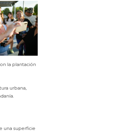
con la plantación
ctura urbana,
adanía.
e una superficie