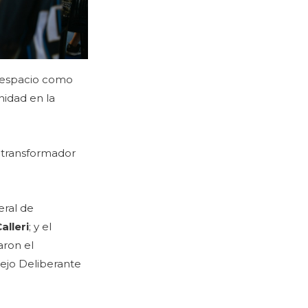
o espacio como
nidad en la
o transformador
eral de
alleri
; y el
aron el
cejo Deliberante