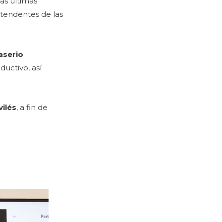
as últimas
tendentes de las
aserio
uctivo, así
ilés
, a fin de