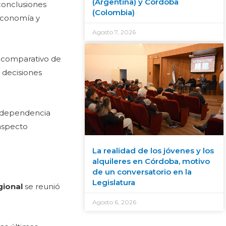
(Argentina) y Córdoba
 conclusiones
(Colombia)
 Economía y
Agosto 7, 2026
so comparativo de
 decisiones
independencia
 aspecto
La realidad de los jóvenes y los
alquileres en Córdoba, motivo
de un conversatorio en la
Legislatura
gional
se reunió
Agosto 6, 2026