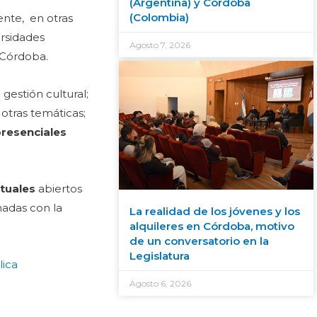
(Argentina) y Córdoba
(Colombia)
ente, en otras
ersidades
Agosto 7, 2026
 Córdoba.
gestión cultural;
e otras temáticas;
presenciales
rtuales
abiertos
nadas con la
La realidad de los jóvenes y los
alquileres en Córdoba, motivo
de un conversatorio en la
Legislatura
lica
Agosto 6, 2026