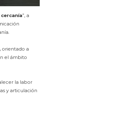
 cercanía
”, a
nicación
nía.
,
orientado a
 en el ámbito
lecer la labor
s y articulación