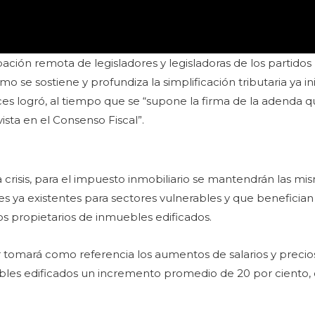
pación remota de legisladores y legisladoras de los partido
o se sostiene y profundiza la simplificación tributaria ya in
es logró, al tiempo que se “supone la firma de la adenda
sta en el Consenso Fiscal”.
a crisis, para el impuesto inmobiliario se mantendrán las m
nes ya existentes para sectores vulnerables y que benefician
s propietarios de inmuebles edificados.
r tomará como referencia los aumentos de salarios y precio
ebles edificados un incremento promedio de 20 por ciento