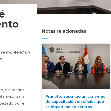
é
ento
Notas relacionadas
io se mantendrán
s.
to, estimadas
Prunotto suscribió un convenio
l ministro de
de capacitación en oficios que
abezado por el
se impartirán en centros