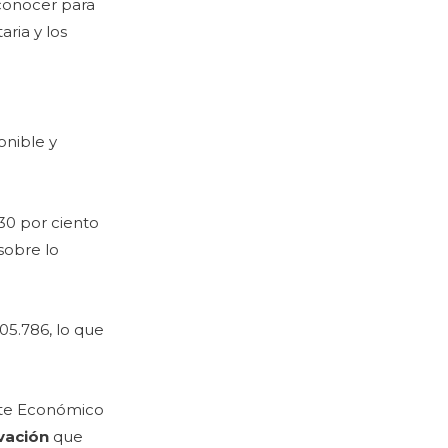
 conocer para
aria y los
onible y
30 por ciento
sobre lo
05.786, lo que
nete Económico
ovación
que