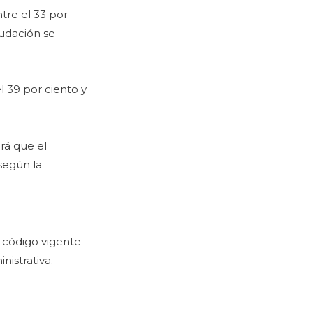
tre el 33 por
audación se
l 39 por ciento y
rá que el
según la
l código vigente
nistrativa.