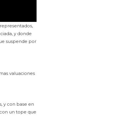
s representados,
iciada, y donde
 que suspende por
ismas valuaciones
s, y con base en
, con un tope que