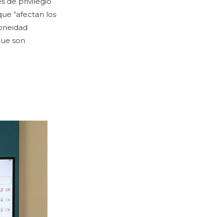
 de privilegio
que “afectan los
doneidad
que son