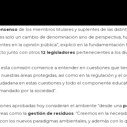
onsenso
de los miembros titulares y suplentes de las distin
o es solo un cambio de denominación sino de perspectiva, h
tes en la opinión pública”, explicó en la fundamentación l
cto junto con otros
12 legisladores
pertenecientes a los di
e esta comisión comience a entender en cuestiones que ti
 nuestras áreas protegidas, así como en la regulación y el
n ciudadana en estas cuestiones y todo el componente educat
emandado por la sociedad”.
ciones aprobadas hoy consideran el ambiente “desde una
p
áreas como la
gestión de residuos
. “Creemos en la necesi
 con los nuevos paradigmas ambientales, y además con lo q