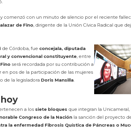
ó.
oy comenzó con un minuto de silencio por el reciente fallec
Zalazar de Fino
, dirigente de la Unión Cívica Radical que dej
ad de Córdoba, fue
concejala, diputada
eral y convencional constituyente
, entre
 Fino
será recordada por su contribución a
r en pos de la participación de las mujeres
o de la legisladora
Doris Mansilla
.
 hoy
ertenecen a los
siete bloques
que integran la Unicameral,
norable Congreso de la Nación
la sanción del proyecto d
tra la enfermedad Fibrosis Quística de Páncreas o Muc