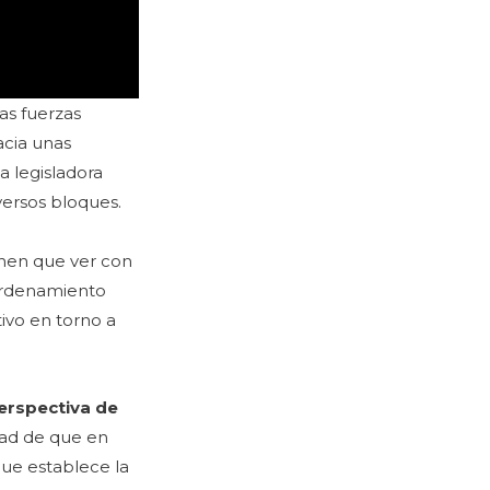
tas fuerzas
acia unas
a legisladora
versos bloques.
enen que ver con
 ordenamiento
ivo en torno a
erspectiva de
dad de que en
ue establece la