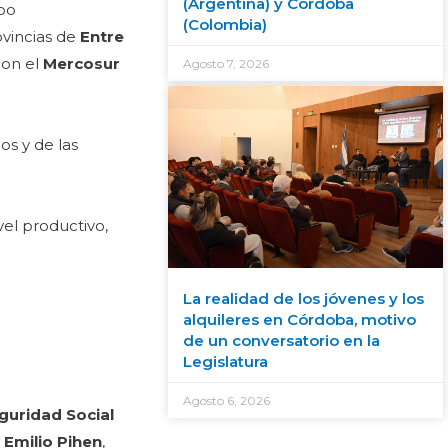
(Argentina) y Córdoba
upo
(Colombia)
ovincias de
Entre
con el
Mercosur
Agosto 7, 2026
os y de las
vel productivo,
La realidad de los jóvenes y los
alquileres en Córdoba, motivo
de un conversatorio en la
Legislatura
Agosto 6, 2026
eguridad Social
 Emilio Pihen
,