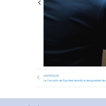
ANTERIOR
La Comisión de Equidad abordó la desigualdad de 