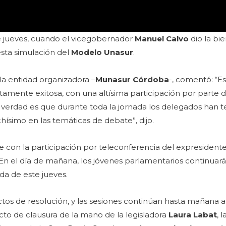
e jueves, cuando el vicegobernador
Manuel Calvo
dio la bi
 esta simulación del
Modelo Unasur
.
la entidad organizadora –
Munasur Córdoba
-, comentó: “
amente exitosa, con una altísima participación por parte d
 verdad es que durante toda la jornada los delegados han 
hísimo en las temáticas de debate”, dijo.
 con la participación por teleconferencia del expresident
 En el día de mañana, los jóvenes parlamentarios continua
da de este jueves.
s de resolución, y las sesiones continúan hasta mañana a l
to de clausura de la mano de la legisladora
Laura Labat
, 