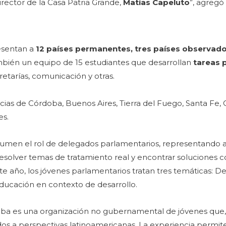
director de la Casa Patria Grande,
Matías Capeluto
”, agregó
resentan a
12 países permanentes, tres países observado
mbién un equipo de 15 estudiantes que desarrollan
tareas 
cretarías, comunicación y otras.
ias de Córdoba, Buenos Aires, Tierra del Fuego, Santa Fe, 
es.
sumen el rol de delegados parlamentarios, representando 
olver temas de tratamiento real y encontrar soluciones c
ste año, los jóvenes parlamentarios tratan tres temáticas: Des
ducación en contexto de desarrollo.
ba es una organización no gubernamental de jóvenes que,
dos a perspectivas latinoamericanas. La experiencia permit