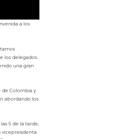
envenida a los
Estamos
e los delegados.
tenido una gran
e de Colombia y
rán abordando los
as 5 de la tarde,
la vicepresidenta