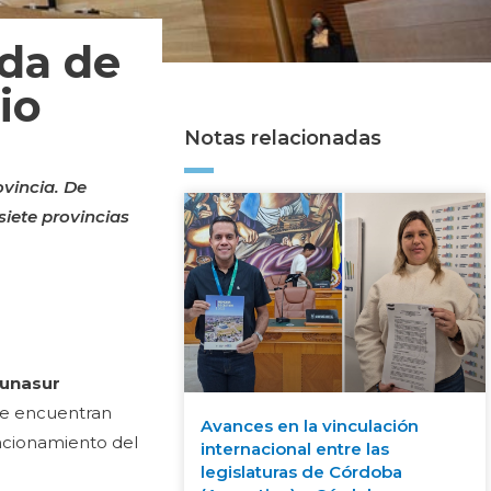
ada de
io
Notas relacionadas
vincia. De
siete provincias
unasur
se encuentran
Avances en la vinculación
uncionamiento del
internacional entre las
legislaturas de Córdoba