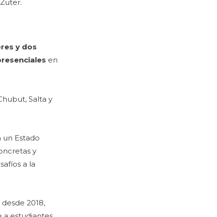
 Zuter.
res y dos
presenciales
en
Chubut, Salta y
a un Estado
oncretas y
afíos a la
 desde 2018,
e a estudiantes