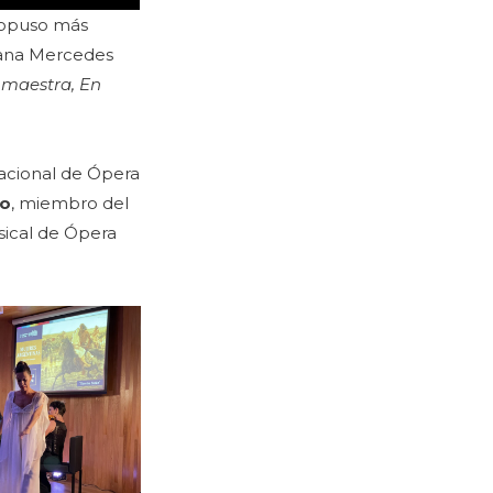
propuso más
mana Mercedes
, maestra
,
En
nacional de Ópera
yo
, miembro del
sical de Ópera