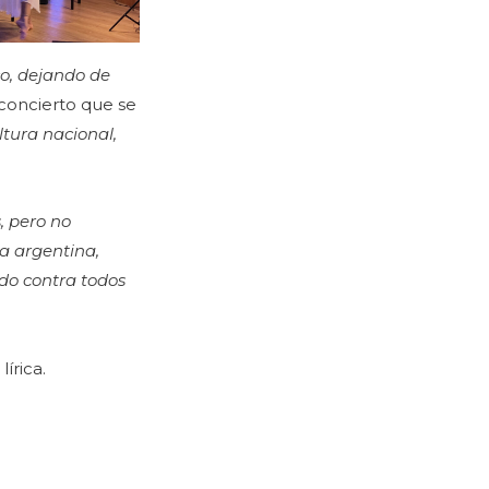
co, dejando de
l concierto que se
ltura nacional,
 pero no
ia argentina,
do contra todos
lírica.