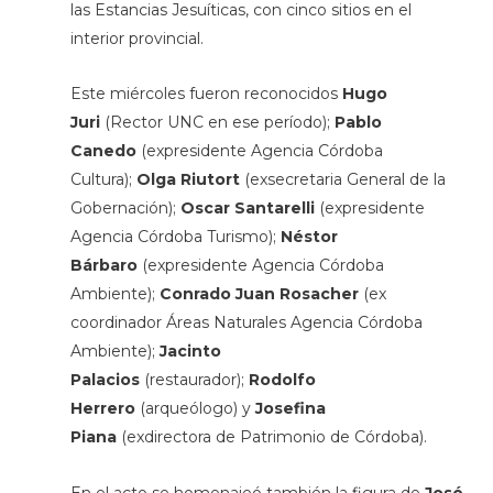
las Estancias Jesuíticas, con cinco sitios en el
interior provincial.
Este miércoles fueron reconocidos
Hugo
Juri
(Rector UNC en ese período);
Pablo
Canedo
(expresidente Agencia Córdoba
Cultura);
Olga Riutort
(exsecretaria General de la
Gobernación);
Oscar Santarelli
(expresidente
Agencia Córdoba Turismo);
Néstor
Bárbaro
(expresidente Agencia Córdoba
Ambiente);
Conrado Juan Rosacher
(ex
coordinador Áreas Naturales Agencia Córdoba
Ambiente);
Jacinto
Palacios
(restaurador);
Rodolfo
Herrero
(arqueólogo) y
Josefina
Piana
(exdirectora de Patrimonio de Córdoba).
En el acto se homenajeó también la figura de
José