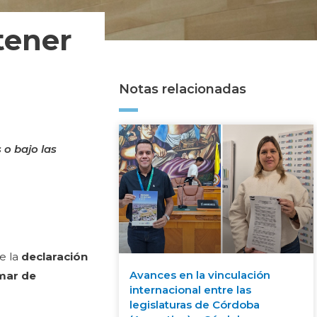
tener
Notas relacionadas
 o bajo las
de la
declaración
Avances en la vinculación
mar de
internacional entre las
legislaturas de Córdoba