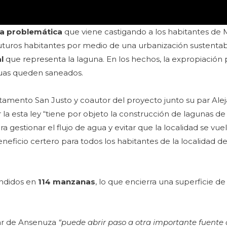
na problemática
que viene castigando a los habitantes de 
uturos habitantes por medio de una urbanización sustentab
al
que representa la laguna. En los hechos, la expropiación 
guas queden saneados.
artamento San Justo y coautor del proyecto junto su par Alej
la esta ley “tiene por objeto la construcción de lagunas de 
a gestionar el flujo de agua y evitar que la localidad se vue
eficio certero para todos los habitantes de la localidad d
didos en
114 manzanas
, lo que encierra una superficie d
mar de Ansenuza
“puede abrir paso a otra importante fuente 