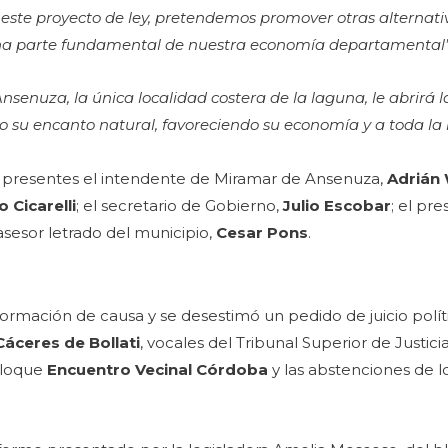
e este proyecto de ley, pretendemos promover otras alternati
a una parte fundamental de nuestra economía departamental
enuza, la única localidad costera de la laguna, le abrirá l
 su encanto natural, favoreciendo su economía y a toda la 
n presentes el intendente de Miramar de Ansenuza,
Adrián
 Cicarelli
; el secretario de Gobierno,
Julio Escobar
; el pr
asesor letrado del municipio,
Cesar Pons
.
rmación de causa y se desestimó un pedido de juicio políti
Cáceres de Bollati
, vocales del Tribunal Superior de Justicia
bloque
Encuentro Vecinal Córdoba
y las abstenciones de 