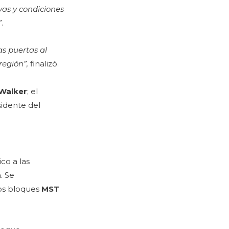
vas y condiciones
”
.
as puertas al
región”,
finalizó.
 Walker
; el
esidente del
co a las
. Se
los bloques
MST