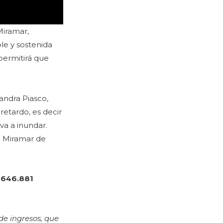
Miramar,
le y sostenida
permitirá que
andra Piasco,
retardo, es decir
lva a inundar.
e Miramar de
e
646.881
de ingresos, que