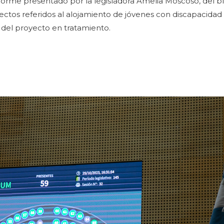
nforme presentado por la legisladora Amelia Moscoso, del 
pectos referidos al alojamiento de jóvenes con discapacida
 del proyecto en tratamiento.