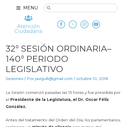
MENU
Atención
Ciudadana
32° SESIÓN ORDINARIA–
140° PERIODO
LEGISLATIVO
Sesiones
/ Por
javigulli@gmail.com
/
octubre 10, 2018
La Sesión comenzó pasadas las 15 horas y fue presidida por
el
Presidente de la Legislatura, el Dr. Oscar Félix
González.
Antes del tratamiento del Orden del Día, los parlamentarios,
realizaron un
minuto de silencio
con motivo del