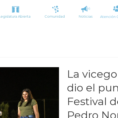
Legislatura Abierta
Comunidad
Noticias
Atención 
La viceg
dio el pun
Festival 
Pedro No