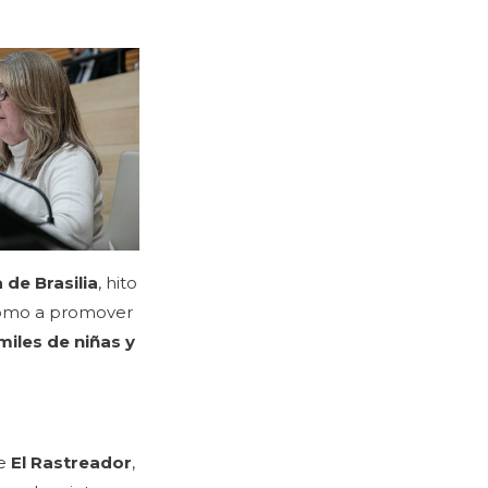
 de Brasilia
, hito
 como a promover
miles de niñas y
de
El Rastreador
,