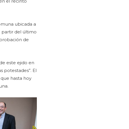
en el recinto
omuna ubicada a
 partir del último
 aprobación de
de este ejido en
s potestades”. El
o que hasta hoy
una.