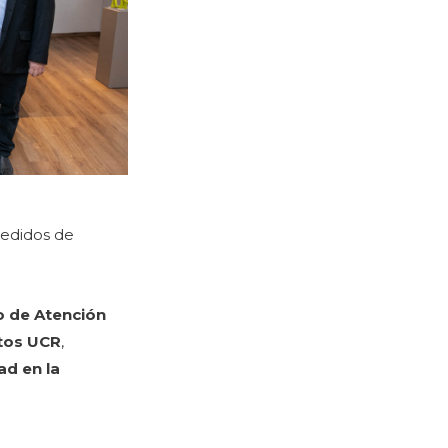
pedidos de
o de Atención
tos UCR
,
ad en la