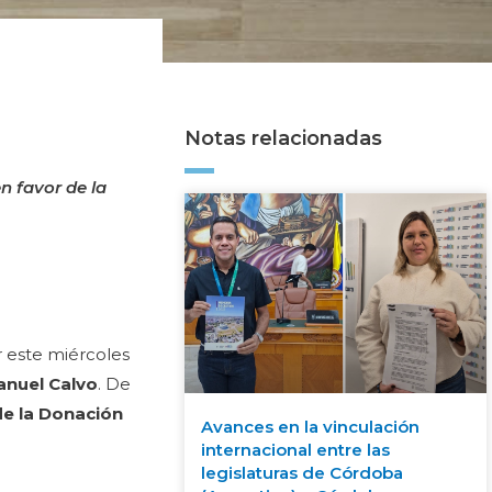
Notas relacionadas
n favor de la
r este miércoles
anuel Calvo
. De
de la Donación
Avances en la vinculación
internacional entre las
legislaturas de Córdoba