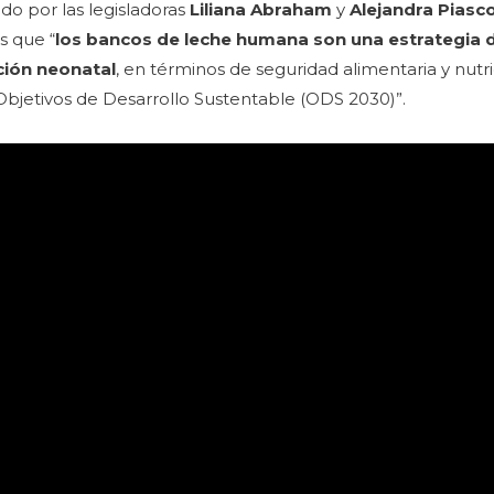
do por las legisladoras
Liliana Abraham
y
Alejandra Piasc
s que “
los bancos de leche humana son una estrategia 
nción neonatal
, en términos de seguridad alimentaria y nutri
Objetivos de Desarrollo Sustentable (ODS 2030)”.