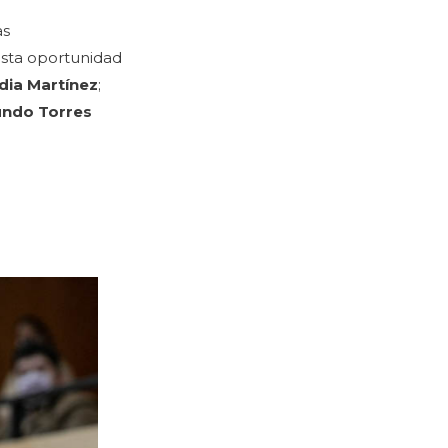
as
esta oportunidad
dia Martínez
;
undo Torres