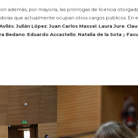
ron además, por mayoría, las prórrogas de licencia otorgad
adoras que actualmente ocupan otros cargos públicos. En 
Avilés
;
Julián López
;
Juan Carlos Massei
;
Laura Jure
;
Clau
ra Bedano
;
Eduardo Accastello
;
Natalia de la Sota
y
Fac