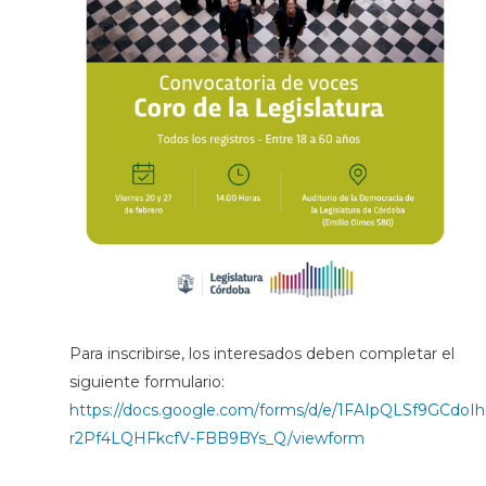
Para inscribirse, los interesados deben completar el
siguiente formulario:
https://docs.google.com/forms/d/e/1FAIpQLSf9GCdoI
r2Pf4LQHFkcfV-FBB9BYs_Q/viewform