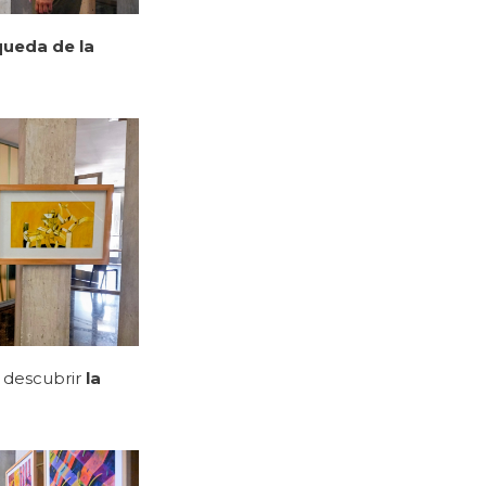
ueda de la
a descubrir
la