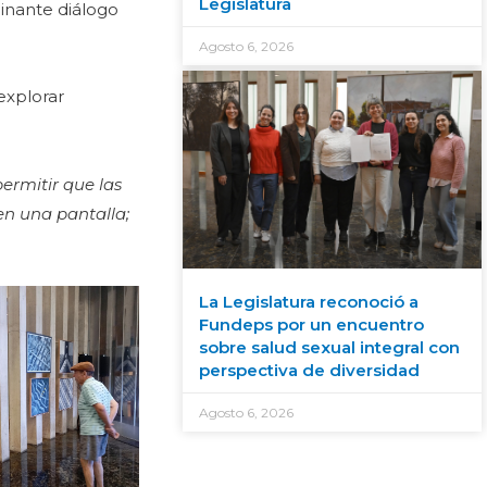
Legislatura
inante diálogo
Agosto 6, 2026
 explorar
ermitir que las
en una pantalla;
La Legislatura reconoció a
Fundeps por un encuentro
sobre salud sexual integral con
perspectiva de diversidad
Agosto 6, 2026