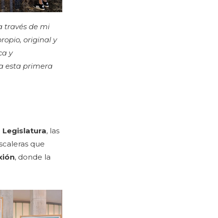
a través de mi
opio, original y
ca y
ra esta primera
 Legislatura
, las
scaleras que
xión
, donde la