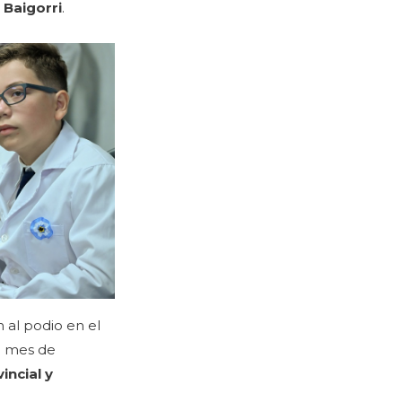
 Baigorri
.
n al podio en el
do mes de
vincial y