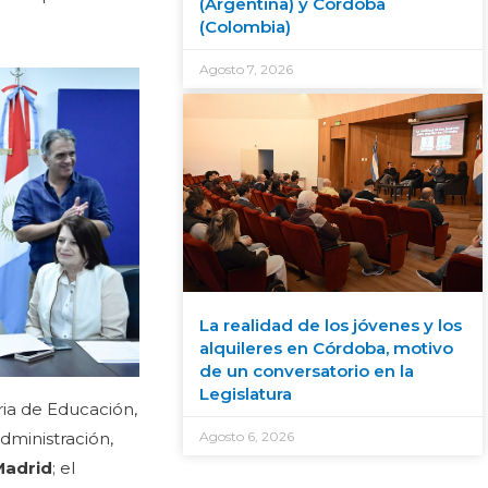
(Argentina) y Córdoba
(Colombia)
Agosto 7, 2026
La realidad de los jóvenes y los
alquileres en Córdoba, motivo
de un conversatorio en la
Legislatura
ria de Educación,
Agosto 6, 2026
Administración,
Madrid
; el