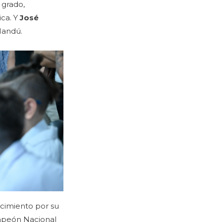
° grado,
ica. Y
José
Ñandú.
ocimiento por su
mpeón Nacional