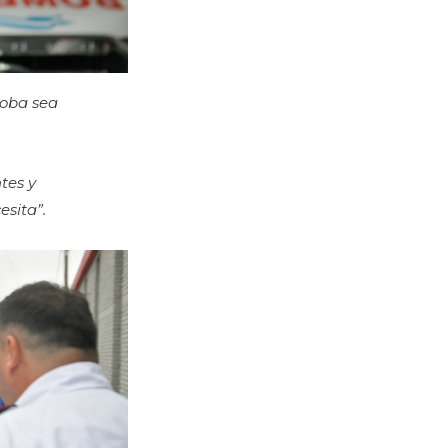
doba sea
tes y
sita”.