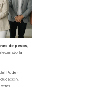
lones de pesos
,
aleciendo la
 del Poder
 Educación,
 otras