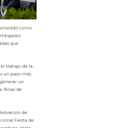
 consolidó como
 embajador
didas que
l trabajo de la
as un paso más
 generar un
, ferias de
elebración de
cional Fiesta de
rritorio chino,