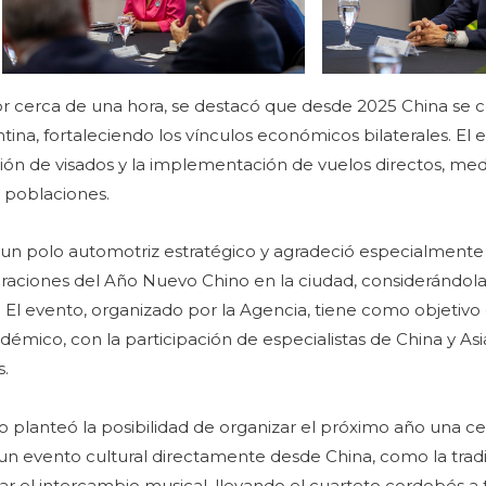
or cerca de una hora, se destacó que desde 2025 China se
ntina, fortaleciendo los vínculos económicos bilaterales. El
ción de visados y la implementación de vuelos directos, me
 poblaciones.
 polo automotriz estratégico y agradeció especialmente e
braciones del Año Nuevo Chino en la ciudad, considerándol
. El evento, organizado por la Agencia, tiene como objetivo
mico, con la participación de especialistas de China y Asia
s.
io planteó la posibilidad de organizar el próximo año una c
un evento cultural directamente desde China, como la tradi
r el intercambio musical, llevando el cuarteto cordobés a te