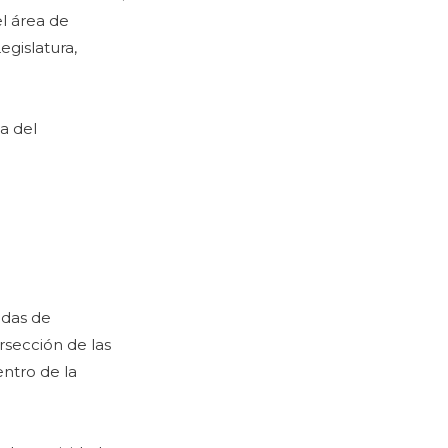
el área de
egislatura,
a del
adas de
rsección de las
entro de la