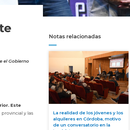
te
Notas relacionadas
e el Gobierno
rior. Este
La realidad de los jóvenes y los
provincial y las
alquileres en Córdoba, motivo
de un conversatorio en la