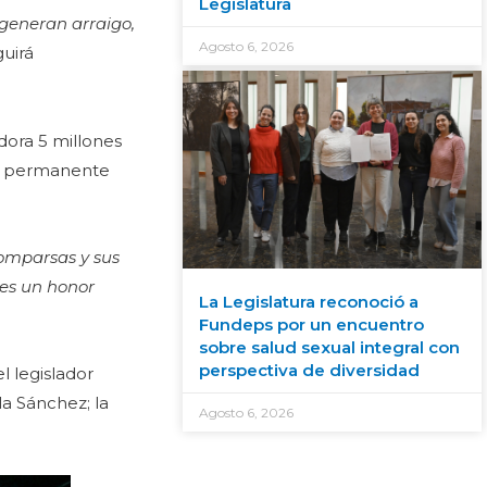
Legislatura
s generan arraigo,
Agosto 6, 2026
guirá
dora 5 millones
ndo permanente
comparsas y sus
 es un honor
La Legislatura reconoció a
Fundeps por un encuentro
sobre salud sexual integral con
perspectiva de diversidad
l legislador
la Sánchez; la
Agosto 6, 2026