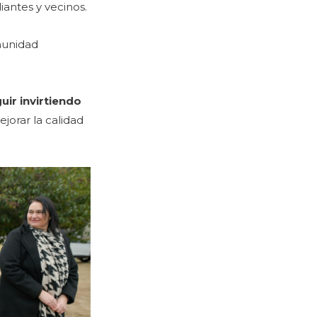
iantes y vecinos.
munidad
ir invirtiendo
orar la calidad