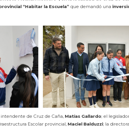
rovincial “Habitar la Escuela”
que demandó una
invers
 intendente de Cruz de Caña,
Matías Gallardo
; el legisla
raestructura Escolar provincial,
Maciel Balduzzi
; la director