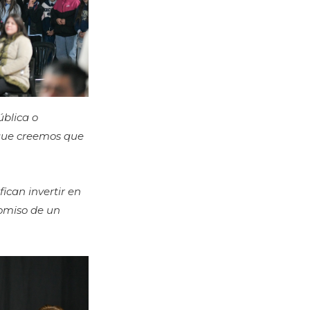
ública o
rque creemos que
ican invertir en
romiso de un