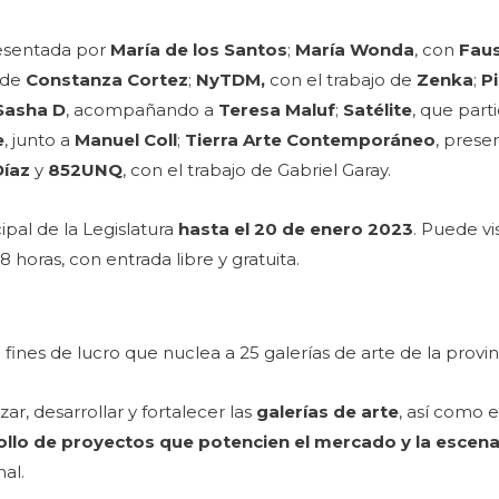
resentada por
María de los Santos
;
María Wonda
, con
Faus
n de
Constanza Cortez
;
NyTDM,
con el trabajo de
Zenka
;
Pi
Sasha D
, acompañando a
Teresa Maluf
;
Satélite
, que part
e
, junto a
Manuel Coll
;
Tierra Arte Contemporáneo
, pres
Díaz
y
852UNQ
, con el trabajo de Gabriel Garay.
ipal de la Legislatura
hasta el 20 de enero 2023
. Puede vis
8 horas, con entrada libre y gratuita.
n fines de lucro que nuclea a 25 galerías de arte de la prov
ar, desarrollar y fortalecer las
galerías de arte
, así como 
ollo de proyectos que potencien el mercado y la escena 
nal.