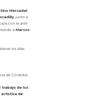
tino Mercadal
;
ccadilly
, junto a
icipa con el arte
entando a
Marcos
itarse los días
incia de Córdoba.
el
trabajo de los
artística de