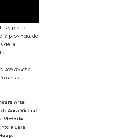
tes y público,
e la provincia, de
s de la
ta.
ón, con mucho
oto de una
nkara Arte
rdi
;
Aura Virtual
 a
Victoria
junto a
Lara
 Hepp
.