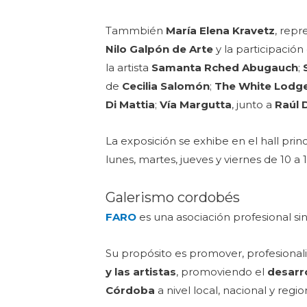
Tammbién
María Elena Kravetz
, rep
Nilo Galpón de Arte
y la participació
la artista
Samanta Rched Abugauch
;
de
Cecilia Salomón
;
The White Lodg
Di Mattia
;
Vía Margutta
, junto a
Raúl 
La exposición se exhibe en el hall princ
lunes, martes, jueves y viernes de 10 a 1
Galerismo cordobés
FARO
es una asociación profesional si
Su propósito es promover, profesionaliz
y las artistas
, promoviendo el
desarr
Córdoba
a nivel local, nacional y regio