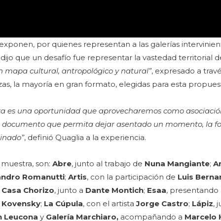
exponen, por quienes representan a las galerías intervinien
 dijo que un desafío fue representar la vastedad territorial d
n mapa cultural, antropológico y natural”
, expresado a travé
ezas, la mayoría en gran formato, elegidas para esta propues
tura es una oportunidad que aprovecharemos como asociaci
n documento que permita dejar asentado un momento, la f
minado”
, definió Quaglia a la experiencia.
 muestra, son:
Abre
, junto al trabajo de
Nuna Mangiante
;
A
andro Romanutti
;
Artis
, con la participación de
Luis Berna
;
Casa Chorizo
, junto a
Dante Montich
;
Esaa
, presentando
n Kovensky
;
La Cúpula
, con el artista
Jorge Castro
;
Lápiz
, 
n Leucona
y
Galería Marchiaro,
acompañando a
Marcelo