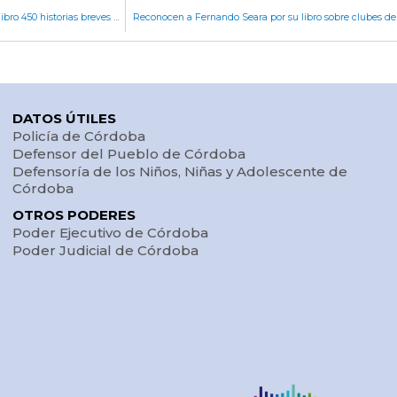
La Legislatura reconoció a Marcos Calligaris por su libro 450 historias breves de Córdoba y el rescate de la memoria de la ciudad
Reconocen a Fernando Seara por su libro sobre clubes de
DATOS ÚTILES
Policía de Córdoba
Defensor del Pueblo de Córdoba
Defensoría de los Niños, Niñas y Adolescente de
Córdoba
OTROS PODERES
Poder Ejecutivo de Córdoba
Poder Judicial de Córdoba