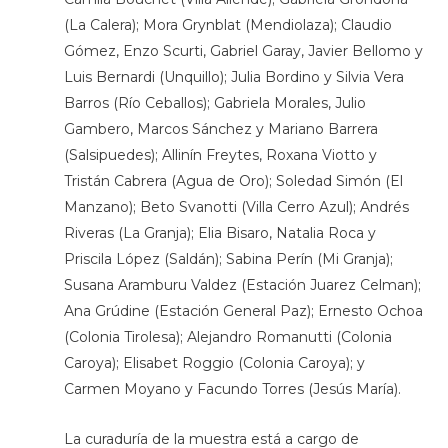
(La Calera); Mora Grynblat (Mendiolaza); Claudio
Gómez, Enzo Scurti, Gabriel Garay, Javier Bellomo y
Luis Bernardi (Unquillo); Julia Bordino y Silvia Vera
Barros (Río Ceballos); Gabriela Morales, Julio
Gambero, Marcos Sánchez y Mariano Barrera
(Salsipuedes); Allinín Freytes, Roxana Viotto y
Tristán Cabrera (Agua de Oro); Soledad Simón (El
Manzano); Beto Svanotti (Villa Cerro Azul); Andrés
Riveras (La Granja); Elia Bisaro, Natalia Roca y
Priscila López (Saldán); Sabina Perín (Mi Granja);
Susana Aramburu Valdez (Estación Juarez Celman);
Ana Grúdine (Estación General Paz); Ernesto Ochoa
(Colonia Tirolesa); Alejandro Romanutti (Colonia
Caroya); Elisabet Roggio (Colonia Caroya); y
Carmen Moyano y Facundo Torres (Jesús María).
La curaduría de la muestra está a cargo de