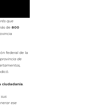
erés que
 más de
800
ovincia
ón federal de la
 provincia de
partamentos,
indicó.
a ciudadanía
.
 sus
enerar ese