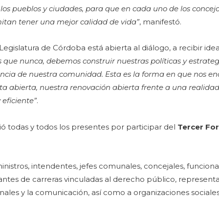
s los pueblos y ciudades, para que en cada uno de los concej
tan tener una mejor calidad de vida”
, manifestó.
gislatura de Córdoba está abierta al diálogo, a recibir idea
s que nunca, debemos construir nuestras políticas y estrate
encia de nuestra comunidad. Esta es la forma en que nos 
sta abierta, nuestra renovación abierta frente a una realida
eficiente”
.
ó todas y todos los presentes por participar del
Tercer Fo
ministros, intendentes, jefes comunales, concejales, funcion
iantes de carreras vinculadas al derecho público, represent
cionales y la comunicación, así como a organizaciones sociales