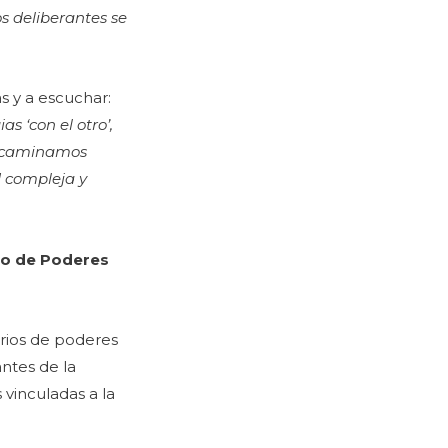
os deliberantes se
s y a escuchar:
gias
‘con el otro
’,
encaminamos
d compleja y
ro de Poderes
arios de poderes
antes de la
 vinculadas a la