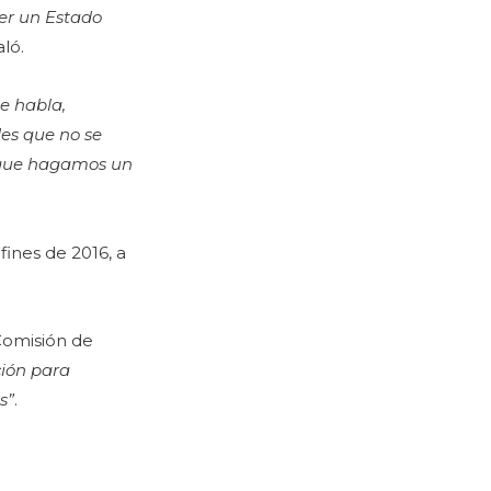
ner un Estado
aló.
e habla,
es que no se
a que hagamos un
ines de 2016, a
Comisión de
ción para
s”
.