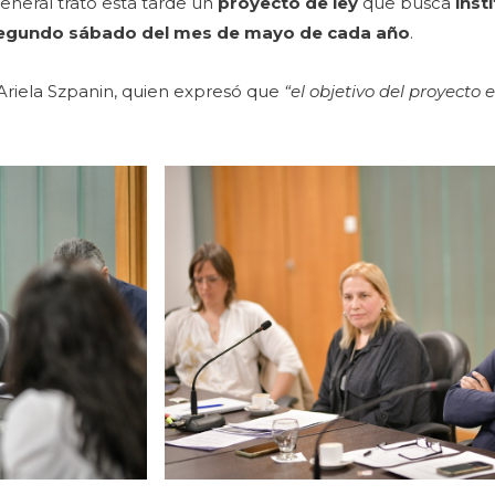
eneral trató esta tarde un
proyecto de ley
que busca
insti
 segundo sábado del mes de mayo de cada año
.
a Ariela Szpanin, quien expresó que
“el objetivo del proyecto 
.