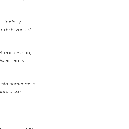
s Unidos y
a, de la zona de
 Brenda Austin,
Oscar Tamis,
justo homenaje a
mbre a ese