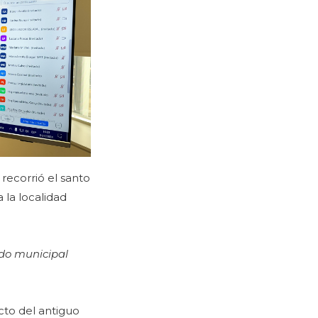
recorrió el santo
 la localidad
ido municipal
cto del antiguo