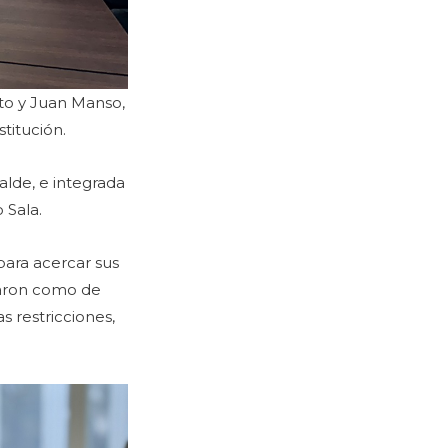
rto y Juan Manso,
nstitución.
alde, e integrada
o Sala.
 para acercar sus
naron como de
as restricciones,