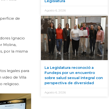
Legislatura
Agosto 6, 2026
perficie de
adores Ignacio
r Molina,
s, por la misma
La Legislatura reconoció a
tos legales para
Fundeps por un encuentro
 video de Villa
sobre salud sexual integral con
perspectiva de diversidad
 religioso.
Agosto 6, 2026