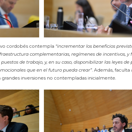
cutivo cordobés contempla
“incrementar los beneficios previsto
nfraestructura complementarias, regímenes de incentivos, y 
estos de trabajo, y, en su caso, disponibilizar las leyes d
omocionales que en el futuro pueda crear”
. Además, faculta 
 a grandes inversiones no contempladas inicialmente.