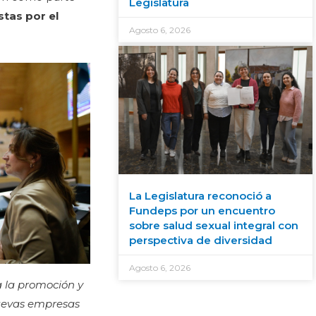
Legislatura
tas por el
Agosto 6, 2026
La Legislatura reconoció a
Fundeps por un encuentro
sobre salud sexual integral con
perspectiva de diversidad
Agosto 6, 2026
a la promoción y
nuevas empresas