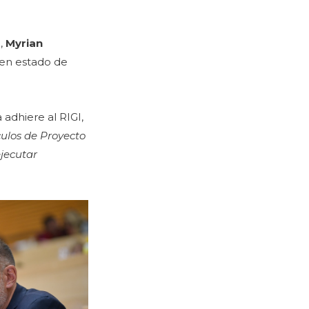
a,
Myrian
 en estado de
 adhiere al RIGI,
culos de Proyecto
ejecutar