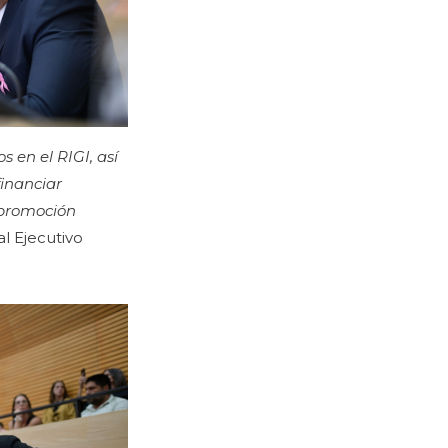
s en el RIGI, así
financiar
e promoción
al Ejecutivo