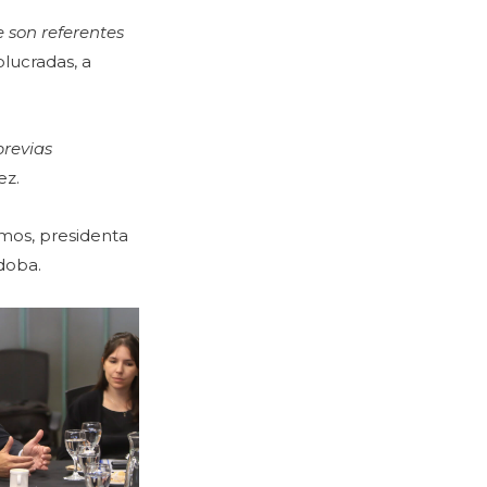
 son referentes
olucradas, a
previas
dez.
imos, presidenta
rdoba.