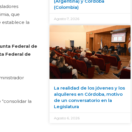
(Argentina) y Córdoba
isladores
(Colombia)
imia, que
Agosto 7, 2026
 establece la
Junta Federal de
nta Federal de
ministrador
La realidad de los jóvenes y los
alquileres en Córdoba, motivo
de un conversatorio en la
 “consolidar la
Legislatura
Agosto 6, 2026