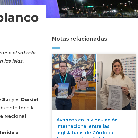
blanco
Notas relacionadas
brarse el sábado
 las islas.
o Sur
y el
Día del
 durante toda la
ra Nacional
.
Avances en la vinculación
internacional entre las
ferida a
legislaturas de Córdoba