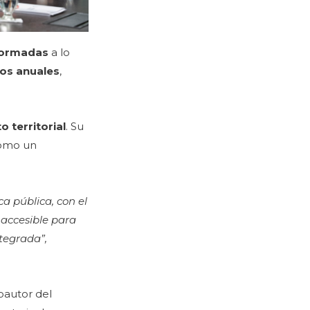
formadas
a lo
tos anuales
,
 territorial
. Su
 como un
a pública, con el
 accesible para
tegrada”,
coautor del