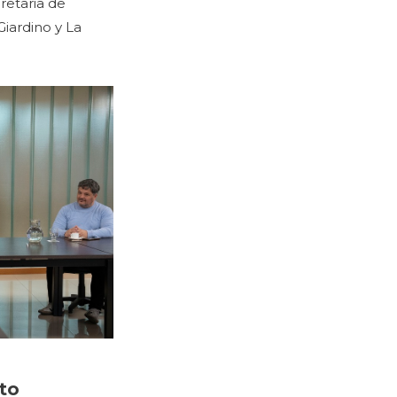
cretaria de
 Giardino y La
nto