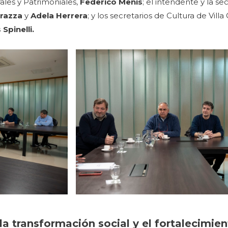
ales y Patrimoniales,
Federico Menis
; el intendente y la se
razza
y
Adela Herrera
; y los secretarios de Cultura de Villa
Spinelli.
a transformación social y el fortalecimie