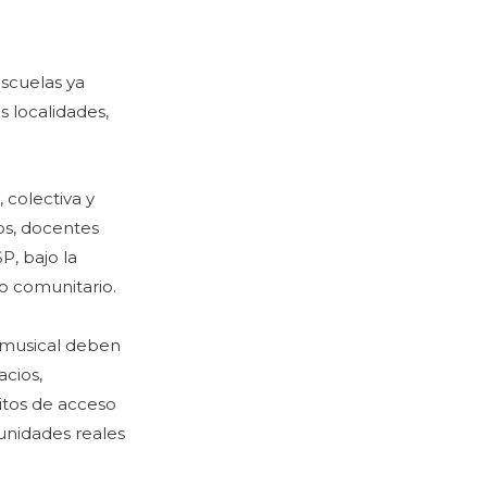
escuelas ya
s localidades,
 colectiva y
os, docentes
P, bajo la
o comunitario.
n musical deben
acios,
itos de acceso
unidades reales