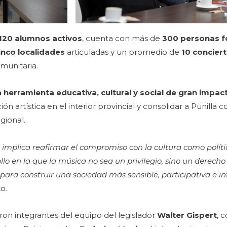
120 alumnos activos
, cuenta con más de
300 personas 
inco localidades
articuladas y un promedio de
10 concier
omunitaria.
 herramienta educativa, cultural y social de gran impacto
ón artística en el interior provincial y consolidar a Punilla
egional.
mplica reafirmar el compromiso con la cultura como polític
llo en la que la música no sea un privilegio, sino un derecho
ra construir una sociedad más sensible, participativa e in
to
.
on integrantes del equipo del legislador
Walter Gispert
, 