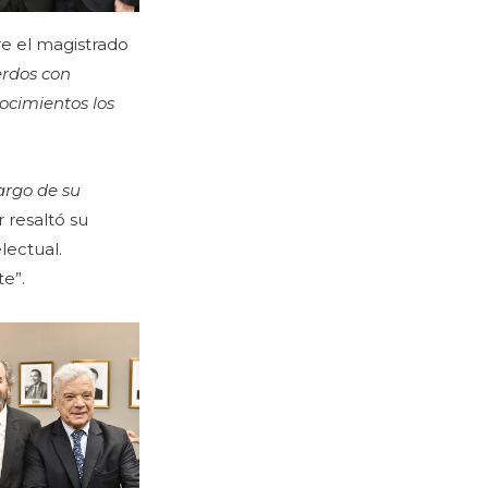
re el magistrado
erdos con
ocimientos los
argo de su
r resaltó su
lectual.
te”.