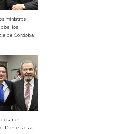
os ministros
doba; los
icia de Córdoba;
dedicaron
o, Dante Rossi,