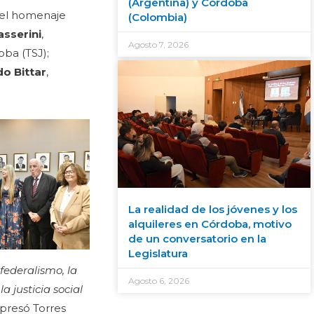
(Argentina) y Córdoba
, el homenaje
(Colombia)
asserini
,
Agosto 7, 2026
oba (TSJ);
o Bittar
,
La realidad de los jóvenes y los
alquileres en Córdoba, motivo
de un conversatorio en la
Legislatura
federalismo, la
Agosto 6, 2026
a justicia social
xpresó Torres