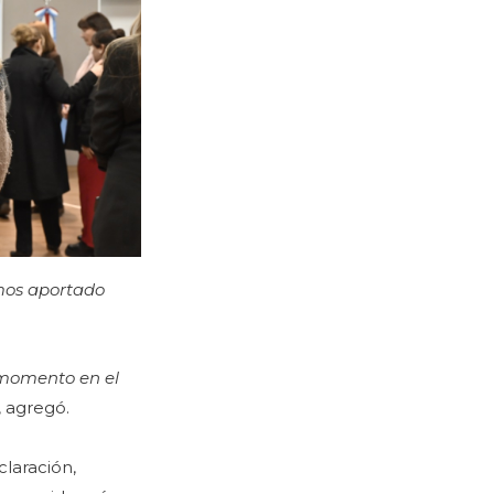
emos aportado
 momento en el
, agregó.
claración,