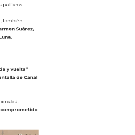
 políticos.
ia, también
 Carmen Suárez,
 Luna.
da y vuelta”
antalla de Canal
animidad,
 y comprometido