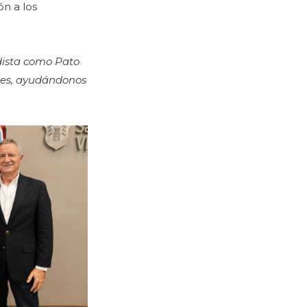
ón a los
dista como Pato
ces, ayudándonos