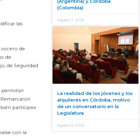
(Argentina) y Córdoba
(Colombia)
Agosto 7, 2026
ificar las
, vocero de
io de
jo, de Seguridad
os permitan
La realidad de los jóvenes y los
. Remarcaron
alquileres en Córdoba, motivo
de un conversatorio en la
bién partícipes
Legislatura
Agosto 6, 2026
balse con la