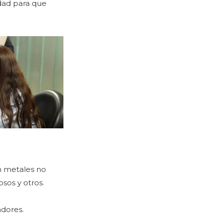
idad para que
n metales no
sos y otros.
adores.