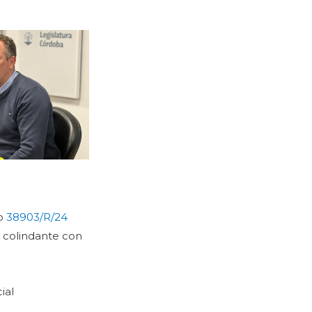
to
38903/R/24
o colindante con
ial