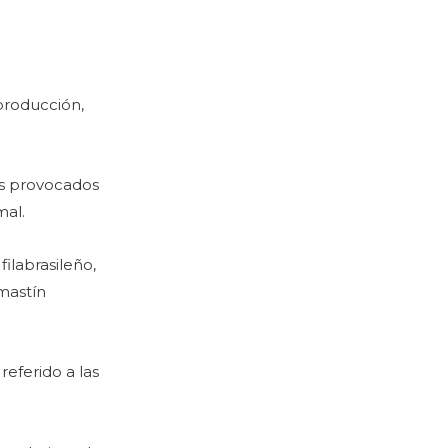
eproducción,
es provocados
mal.
filabrasileño,
 mastín
eferido a las