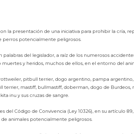
on la presentación de una iniciativa para prohibir la cría, r
de perros potencialmente peligrosos.
n palabras del legislador, a raíz de los numerosos accident
muertes y heridos, muchos de ellos, en el entorno del ani
ottweiler, pitbull terrier, dogo argentino, pampa argentino, 
ull terrier, mastiff, bullmastiff, doberman, dogo de Burdeos,
akita inu y sus cruzas de sangre.
del Código de Convivencia (Ley 10326), en su artículo 89, r
ón de animales potencialmente peligrosos.