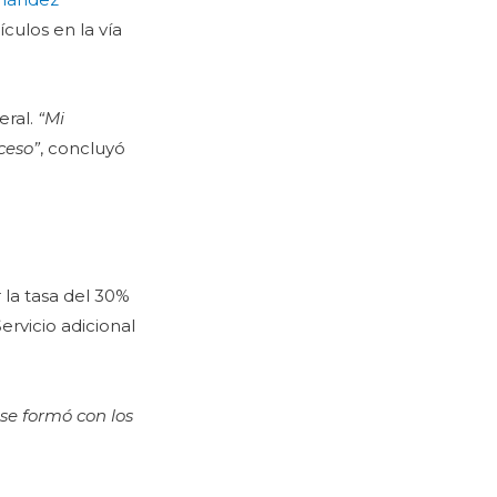
ículos en la vía
eral.
“Mi
ceso”
, concluyó
 la tasa del 30%
ervicio adicional
y se formó con los