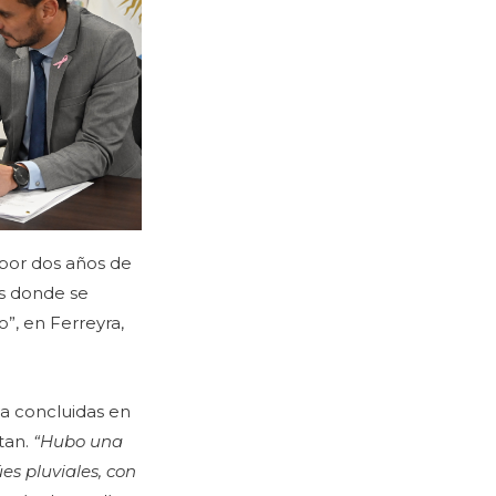
 por dos años de
es donde se
”, en Ferreyra,
ya concluidas en
tan.
“Hubo una
es pluviales, con