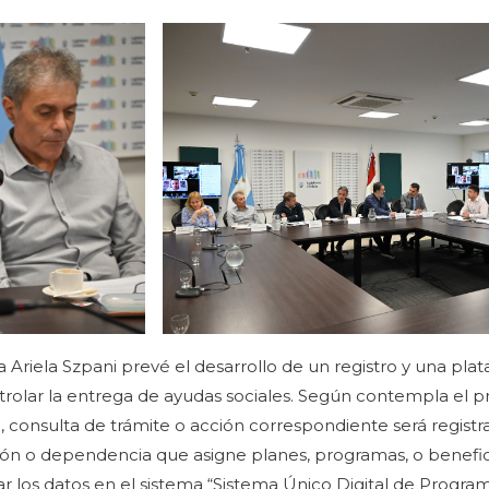
ra Ariela Szpani prevé el desarrollo de un registro y una plat
ontrolar la entrega de ayudas sociales. Según contempla el 
 consulta de trámite o acción correspondiente será regist
ción o dependencia que asigne planes, programas, o benefic
ar los datos en el sistema “Sistema Único Digital de Progra