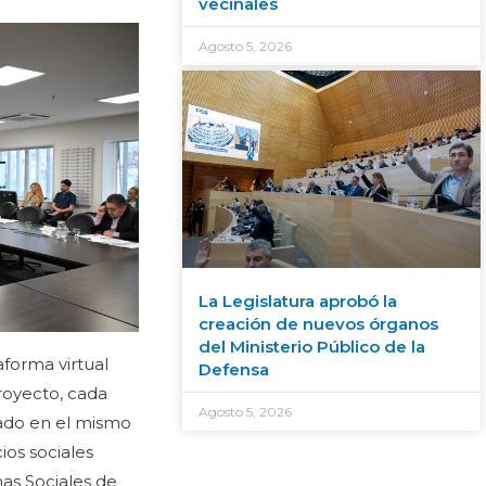
vecinales
Agosto 5, 2026
La Legislatura aprobó la
creación de nuevos órganos
del Ministerio Público de la
aforma virtual
Defensa
proyecto, cada
Agosto 5, 2026
rado en el mismo
ios sociales
mas Sociales de