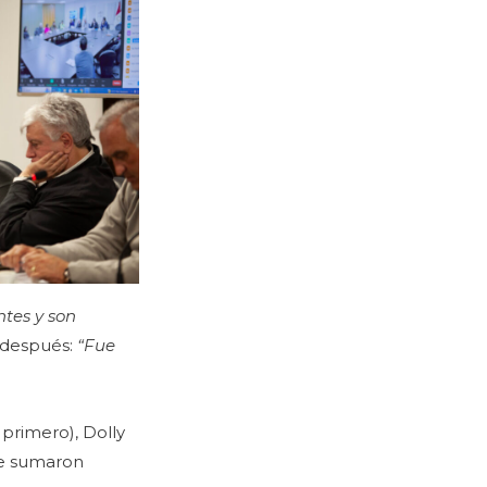
ntes y son
ó después:
“Fue
 primero), Dolly
se sumaron