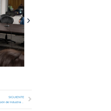
SIGUIENTE
El presidente de la Agencia ProCórdoba, expuso en la Comisión de Industria y Minería de la Unicameral