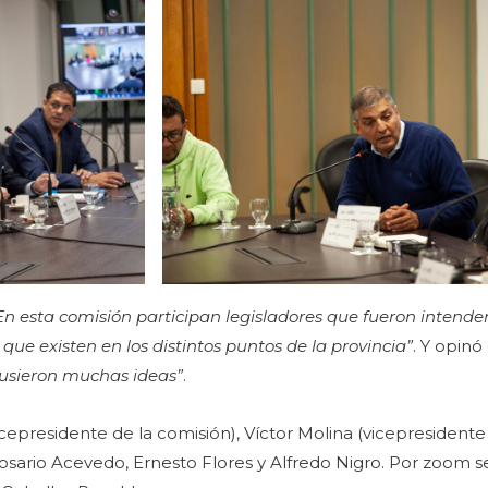
En esta comisión participan legisladores que fueron intende
que existen en los distintos puntos de la provincia”
. Y opin
usieron muchas ideas”
.
icepresidente de la comisión), Víctor Molina (vicepresidente
osario Acevedo, Ernesto Flores y Alfredo Nigro. Por zoom 