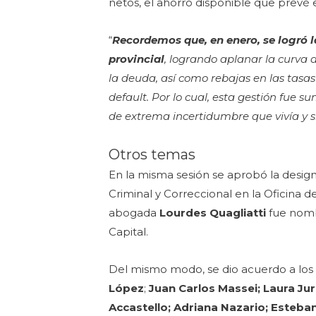
netos, el ahorro disponible que prevé 
“
Recordemos que, en enero, se logró l
provincial
, logrando aplanar la curva 
la deuda, así como rebajas en las tasas
default. Por lo cual, esta gestión fue 
de extrema incertidumbre que vivía y s
Otros temas
En la misma sesión se aprobó la desi
Criminal y Correccional en la Oficina 
abogada
Lourdes Quagliatti
fue nomb
Capital.
Del mismo modo, se dio acuerdo a los p
López
;
Juan Carlos Massei; Laura Ju
Accastello; Adriana Nazario; Esteban