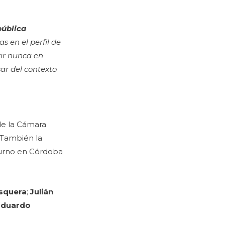
pública
s en el perfil de
rir nunca en
sar del contexto
de la Cámara
 También la
Turno en Córdoba
squera
;
Julián
 Eduardo