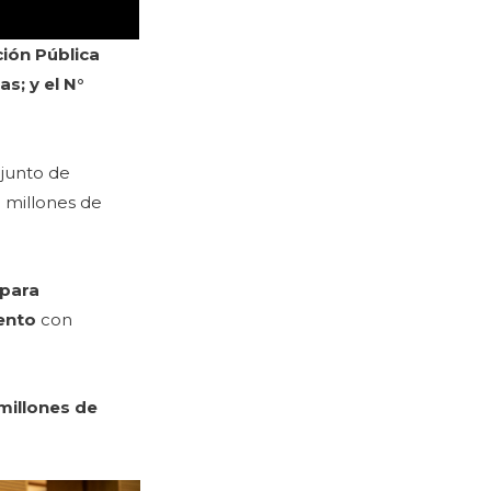
ción Pública
s; y el N°
njunto de
 millones de
 para
iento
con
 millones de