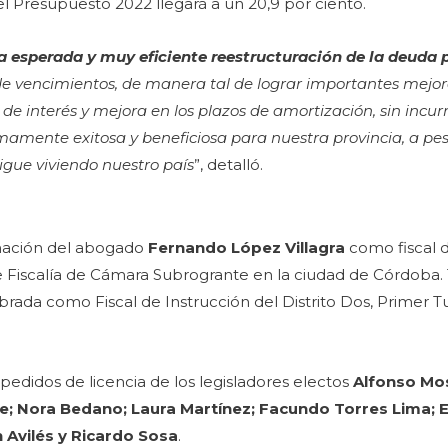
el Presupuesto 2022 llegará a un 20,9 por ciento.
a esperada y muy eficiente reestructuración de la deuda 
de vencimientos, de manera tal de lograr importantes mejora
 de interés y mejora en los plazos de amortización, sin incur
sumamente exitosa y beneficiosa para nuestra provincia, a pe
igue viviendo nuestro país
”, detalló.
gnación del abogado
Fernando López Villagra
como fiscal 
de Fiscalía de Cámara Subrogrante en la ciudad de Córdoba.
rada como Fiscal de Instrucción del Distrito Dos, Primer 
edidos de licencia de los legisladores electos
Alfonso Mo
re; Nora Bedano; Laura Martínez; Facundo Torres Lima;
 Avilés y Ricardo Sosa
.