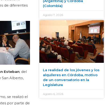
(Argentina) y Córdoba
es de diferentes
(Colombia)
Agosto 7, 2026
La realidad de los jóvenes y los
n Esteban
; del
alquileres en Córdoba, motivo
e San Alberto,
de un conversatorio en la
Legislatura
Agosto 6, 2026
o, se realizó el
tes por parte de